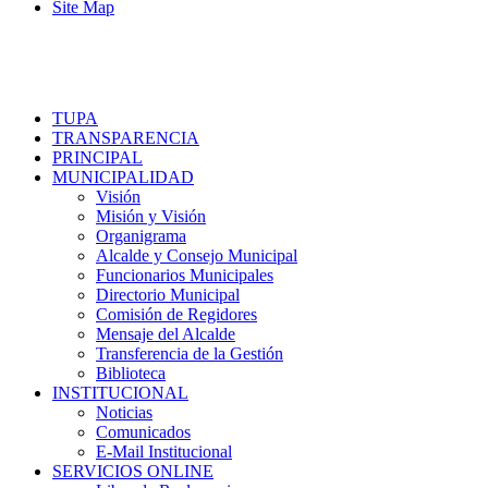
Site Map
TUPA
TRANSPARENCIA
PRINCIPAL
MUNICIPALIDAD
Visión
Misión y Visión
Organigrama
Alcalde y Consejo Municipal
Funcionarios Municipales
Directorio Municipal
Comisión de Regidores
Mensaje del Alcalde
Transferencia de la Gestión
Biblioteca
INSTITUCIONAL
Noticias
Comunicados
E-Mail Institucional
SERVICIOS ONLINE