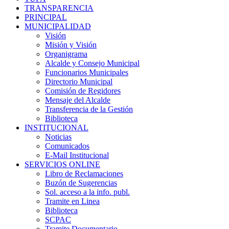
TRANSPARENCIA
PRINCIPAL
MUNICIPALIDAD
Visión
Misión y Visión
Organigrama
Alcalde y Consejo Municipal
Funcionarios Municipales
Directorio Municipal
Comisión de Regidores
Mensaje del Alcalde
Transferencia de la Gestión
Biblioteca
INSTITUCIONAL
Noticias
Comunicados
E-Mail Institucional
SERVICIOS ONLINE
Libro de Reclamaciones
Buzón de Sugerencias
Sol. acceso a la info. publ.
Tramite en Linea
Biblioteca
SCPAC
Tramite Documentario