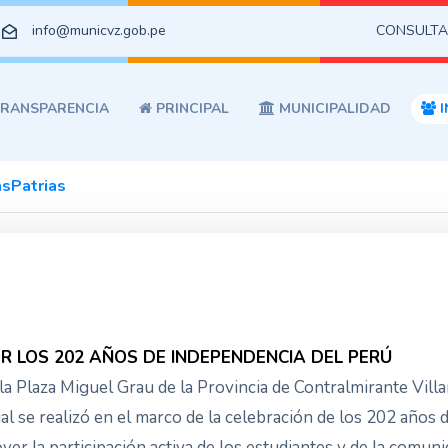
info@municvz.gob.pe
CONSULTA
RANSPARENCIA
PRINCIPAL
MUNICIPALIDAD
I
asPatrias
POR LOS 202 AÑOS DE INDEPENDENCIA DEL PERÚ
 la Plaza Miguel Grau de la Provincia de Contralmirante Villar
al se realizó en el marco de la celebración de los 202 años
er la participación activa de los estudiantes y de la comun