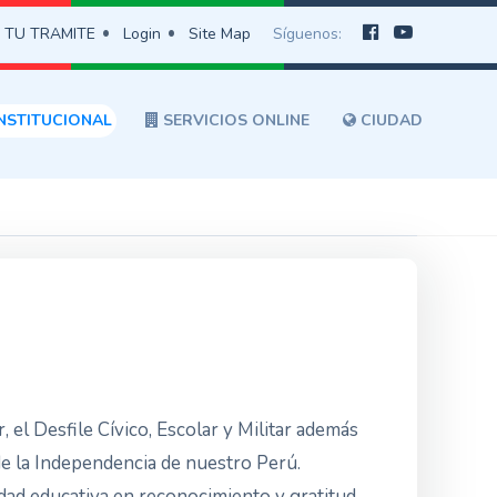
 TU TRAMITE
Login
Site Map
Síguenos:
NSTITUCIONAL
SERVICIOS ONLINE
CIUDAD
, el Desfile Cívico, Escolar y Militar además
 de la Independencia de nuestro Perú.
idad educativa en reconocimiento y gratitud