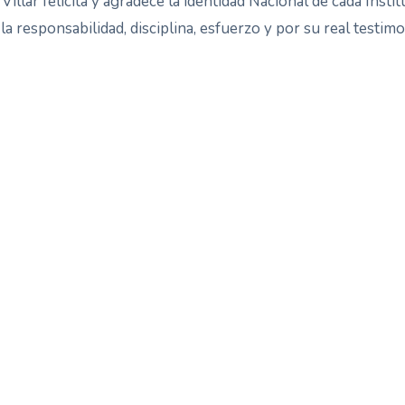
illar felicita y agradece la identidad Nacional de cada Insti
 la responsabilidad, disciplina, esfuerzo y por su real testim